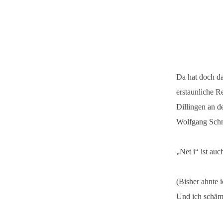
Da hat doch da
erstaunliche R
Dillingen an d
Wolfgang Sch
„Net i“ ist au
(Bisher ahnte 
Und ich schäm