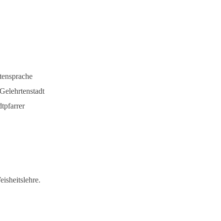
rtensprache
Gelehrtenstadt
tpfarrer
isheitslehre.